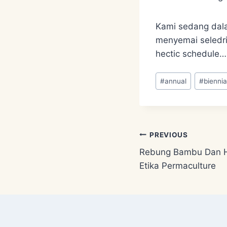
Kami sedang dal
menyemai seledri,
hectic schedule…
Post
#
annual
#
biennia
Tags:
Post
PREVIOUS
Rebung Bambu Dan 
navigation
Etika Permaculture