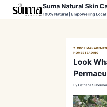
Skip
Suma Natural Skin C
to
100% Natural | Empowering Local 
content
7. CROP MANAGEME
HOMESTEADING
Look Wha
Permacul
By
Listriana Suherma