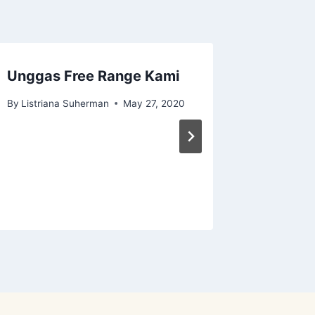
Unggas Free Range Kami
Permac
– Wate
By
Listriana Suherman
May 27, 2020
Metode 
By
Listria