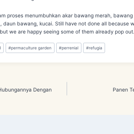
am proses menumbuhkan akar bawang merah, bawang p
 daun bawang, kucai. Still have not done all because we
but we are happy seeing some of them already pop out
l
#
permaculture garden
#
perrenial
#
refugia
Hubungannya Dengan
Panen Te