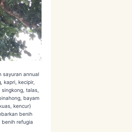
 sayuran annual
 kapri, kecipir,
 singkong, talas,
 binahong, bayam
gkuas, kencur)
ebarkan benih
 benih refugia