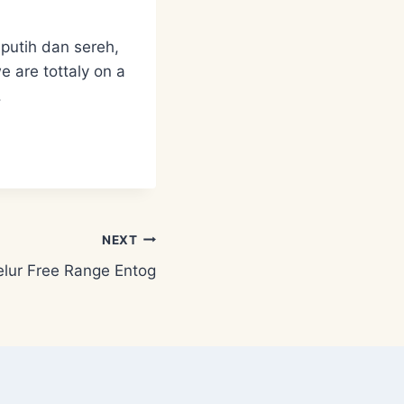
utih dan sereh,
 are tottaly on a
.
NEXT
lur Free Range Entog