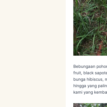
Bebungaan pohon 
fruit, black sapo
bunga hibiscus, m
hingga yang pali
kami yang kembal