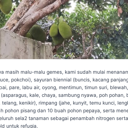
ya masih malu-malu gemes, kami sudah mulai menanam
tuce, pokchoi), sayuran biennial (buncis, kacang panjang,
bai, pare, labu air, oyong, mentimun, timun suri, blewah,
ial (asparagus, kale, chaya, sambung nyawa, poh pohan,
 telang, kenikir), rimpang (jahe, kunyit, temu kunci, len
 pohon pisang dan 10 buah pohon pepaya, serta men
eluruh sela2 tanaman sebagai penambah nitrogen serta
ld untuk refugia.