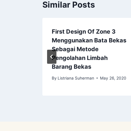
Similar Posts
en Part
First Design Of Zone 3
Menggunakan Bata Bekas
Sebagai Metode
 27, 2020
Pengolahan Limbah
Barang Bekas
By
Listriana Suherman
May 26, 2020