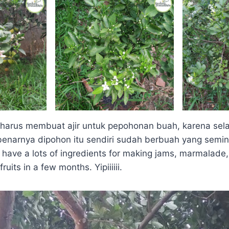
arus membuat ajir untuk pepohonan buah, karena sela
enarnya dipohon itu sendiri sudah berbuah yang seming
have a lots of ingredients for making jams, marmalade,
ruits in a few months. Yipiiiiii.