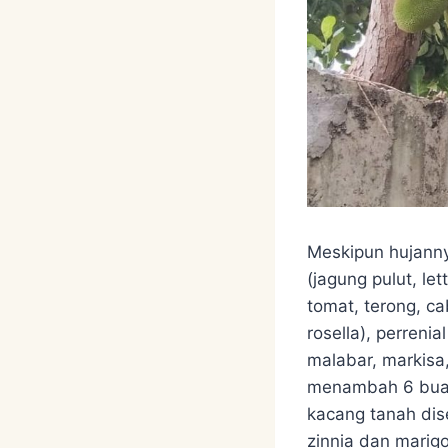
Meskipun hujann
(jagung pulut, let
tomat, terong, ca
rosella), perren
malabar, markisa,
menambah 6 buah
kacang tanah dis
zinnia dan marigo