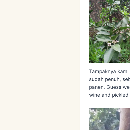
Tampaknya kami h
sudah penuh, seb
panen. Guess we 
wine and pickled f