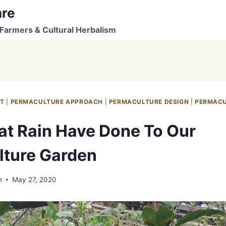
are
Farmers & Cultural Herbalism
NT
|
PERMACULTURE APPROACH
|
PERMACULTURE DESIGN
|
PERMACU
t Rain Have Done To Our
ture Garden
n
May 27, 2020