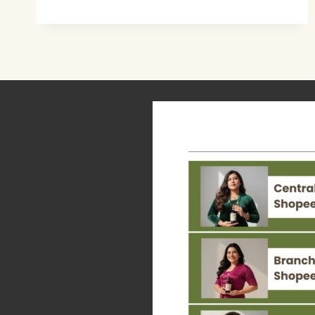
PRESERVATION
–
LYE