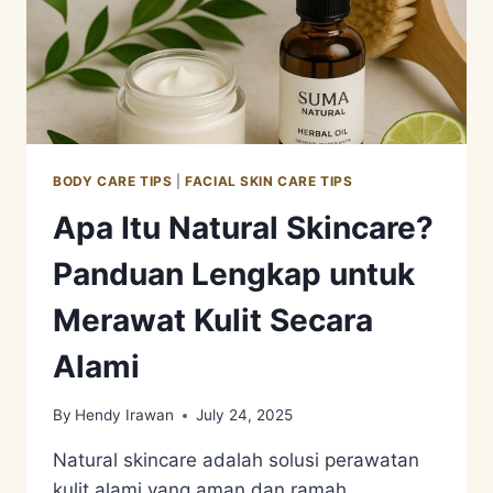
BODY CARE TIPS
|
FACIAL SKIN CARE TIPS
Apa Itu Natural Skincare?
Panduan Lengkap untuk
Merawat Kulit Secara
Alami
By
Hendy Irawan
July 24, 2025
Natural skincare adalah solusi perawatan
kulit alami yang aman dan ramah