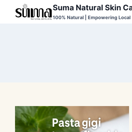
Skip
Suma Natural Skin C
to
100% Natural | Empowering Local 
content