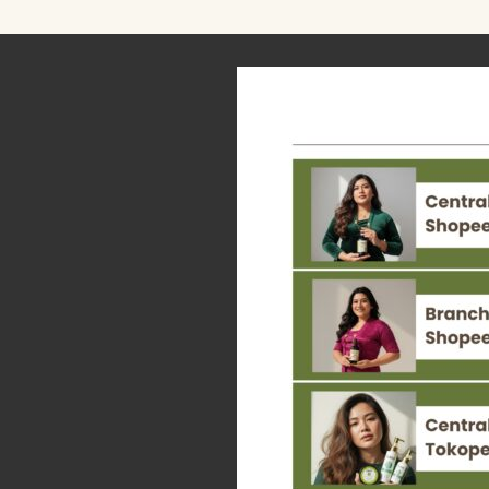
LEBIH
AMAN?
INI
PENJELASAN
DAN
MANFAATNYA!