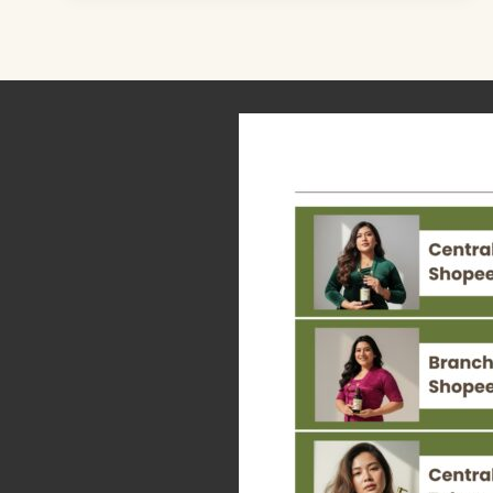
NATURAL
TERBAIK:
REVIEW
SUMA
NATURAL
REMINERALIZING
TOOTHPASTE