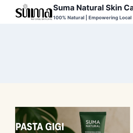
Skip
Suma Natural Skin C
to
100% Natural | Empowering Local 
content