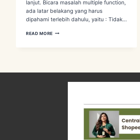
lanjut. Bicara masalah multiple function,
ada latar belakang yang harus
dipahami terlebih dahulu, yaitu : Tidak…
PERMACULTURE
READ MORE
DESIGN
SYSTEM
2
–
USER
NEEDS.
MULTIPLE
FUNCTION