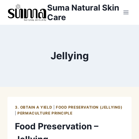
Skip
Suma Natural Skin
to
Care
content
Jellying
3. OBTAIN A YIELD
|
FOOD PRESERVATION (JELLYING)
|
PERMACULTURE PRINCIPLE
Food Preservation –