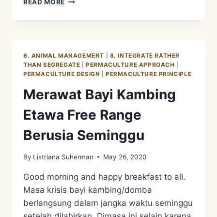
READ MORE
TIK
BECOME
A
MOTHER,
AGAIN
6. ANIMAL MANAGEMENT
|
8. INTEGRATE RATHER
THAN SEGREGATE
|
PERMACULTURE APPROACH
|
PERMACULTURE DESIGN
|
PERMACULTURE PRINCIPLE
Merawat Bayi Kambing
Etawa Free Range
Berusia Seminggu
By
Listriana Suherman
May 26, 2020
Good morning and happy breakfast to all.
Masa krisis bayi kambing/domba
berlangsung dalam jangka waktu seminggu
setelah dilahirkan. Dimasa ini selain karena