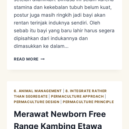
stamina dan kekebalan tubuh belum kuat,
postur juga masih ringkih jadi bayi akan
rentan terinjak induknya sendiri. Oleh
sebab itu bayi yang baru lahir harus segera
dipisahkan dari indukannya dan
dimasukkan ke dalam…
MERAWAT
READ MORE
BAYI
KAMBING
ETAWA
FREE
RANGE
6. ANIMAL MANAGEMENT
|
8. INTEGRATE RATHER
BERUSIA
THAN SEGREGATE
|
PERMACULTURE APPROACH
|
SEMINGGU
PERMACULTURE DESIGN
|
PERMACULTURE PRINCIPLE
Merawat Newborn Free
Range Kambing Etawa