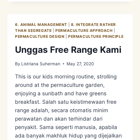
SYSTEM
1
–
MENENTUKAN
6. ANIMAL MANAGEMENT
|
8. INTEGRATE RATHER
AREA
THAN SEGREGATE
|
PERMACULTURE APPROACH
|
PERMACULTURE
PERMACULTURE DESIGN
|
PERMACULTURE PRINCIPLE
Unggas Free Range Kami
By
Listriana Suherman
May 27, 2020
This is our kids morning routine, strolling
around at the permaculture garden,
enjoying a sunbath and have greens
breakfast. Salah satu keistimewaan free
range adalah, secara otomatis minim
perawatan dan akan terhindar dari
penyakit. Sama seperti manusia, apabila
ada banyak makhluk hidup yang dijejalkan