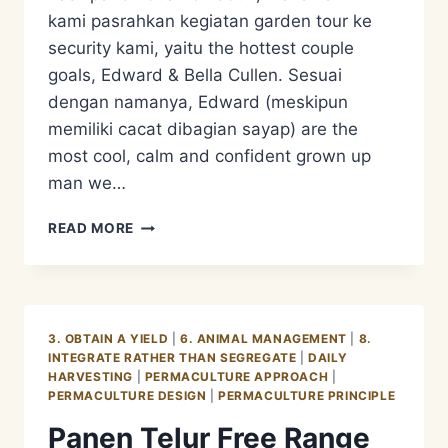
kami pasrahkan kegiatan garden tour ke
security kami, yaitu the hottest couple
goals, Edward & Bella Cullen. Sesuai
dengan namanya, Edward (meskipun
memiliki cacat dibagian sayap) are the
most cool, calm and confident grown up
man we…
FUNGSI
READ MORE
FREE
RANGE
SOANG
3. OBTAIN A YIELD
|
6. ANIMAL MANAGEMENT
|
8.
INTEGRATE RATHER THAN SEGREGATE
|
DAILY
HARVESTING
|
PERMACULTURE APPROACH
|
PERMACULTURE DESIGN
|
PERMACULTURE PRINCIPLE
Panen Telur Free Range