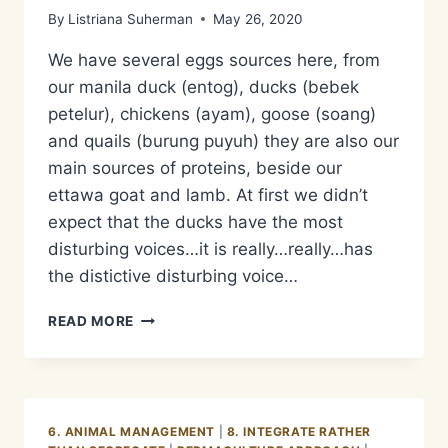
By
Listriana Suherman
May 26, 2020
We have several eggs sources here, from
our manila duck (entog), ducks (bebek
petelur), chickens (ayam), goose (soang)
and quails (burung puyuh) they are also our
main sources of proteins, beside our
ettawa goat and lamb. At first we didn’t
expect that the ducks have the most
disturbing voices…it is really…really…has
the distictive disturbing voice…
OUR
READ MORE
ASSORTED
FREE
RANGE
EGGS
6. ANIMAL MANAGEMENT
|
8. INTEGRATE RATHER