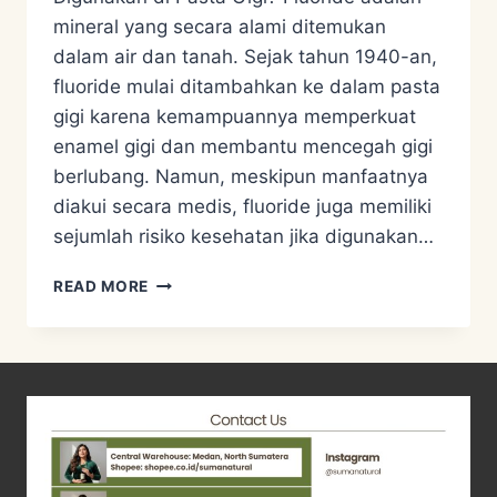
mineral yang secara alami ditemukan
dalam air dan tanah. Sejak tahun 1940-an,
fluoride mulai ditambahkan ke dalam pasta
gigi karena kemampuannya memperkuat
enamel gigi dan membantu mencegah gigi
berlubang. Namun, meskipun manfaatnya
diakui secara medis, fluoride juga memiliki
sejumlah risiko kesehatan jika digunakan…
MENGAPA
READ MORE
PASTA
GIGI
TANPA
FLUORIDE
LEBIH
AMAN?
INI
PENJELASAN
DAN