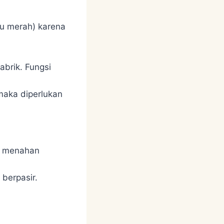
tau merah) karena
abrik. Fungsi
maka diperlukan
uk menahan
 berpasir.