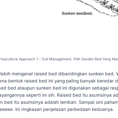
rmaculture Approach 1 – Soil Management. Pilih Garden Bed Yang Ma
lebih mengenal raised bed dibandingkan sunken bed. W
a bentuk raised bed ini yang paling banyak beredar di 
ised bed ataupun sunken bed ini digunakan sebagai resp
ayangannya seperti ini sih. Raised bed itu asumsinya ad
n bed itu asumsinya adalah lembah. Sampai sini pah
eee. Ini ringkasan penjelasan perbedaan keduanya.