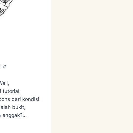
na?
ell,
tutorial.
ons dari kondisi
alah bukit,
am enggak?…