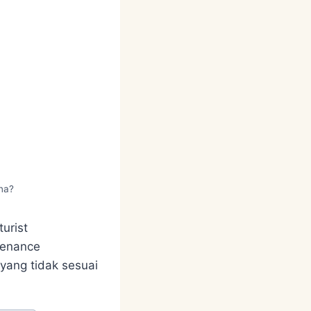
na?
urist
tenance
yang tidak sesuai