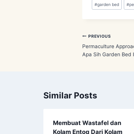
Post
#
garden bed
#
pe
Tags:
Post
PREVIOUS
Permaculture Approa
navigation
Apa Sih Garden Bed I
Similar Posts
oach 2
Membuat Wastafel dan
nt.
Kolam Entog Dari Kolam