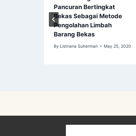
Pancuran Bertingkat
Bekas Sebagai Metode
y 30, 2020
Pengolahan Limbah
Barang Bekas
By
Listriana Suherman
May 25, 2020