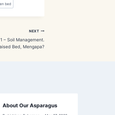
en bed
NEXT
1 – Soil Management.
 Raised Bed, Mengapa?
About Our Asparagus
Merawa
Etawa 