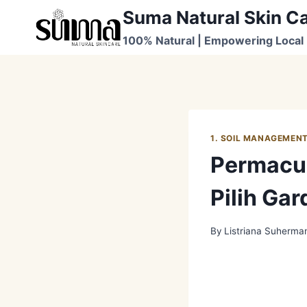
Skip
Suma Natural Skin C
to
100% Natural | Empowering Local 
content
1. SOIL MANAGEMEN
Permacul
Pilih Ga
By
Listriana Suherma