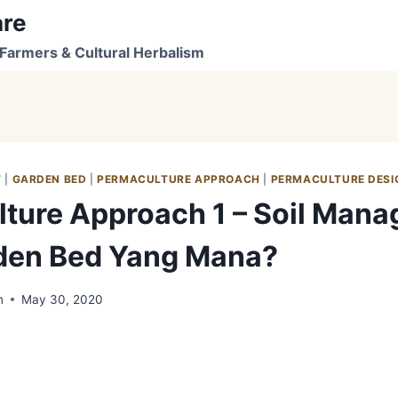
are
Farmers & Cultural Herbalism
T
|
GARDEN BED
|
PERMACULTURE APPROACH
|
PERMACULTURE DESI
ture Approach 1 – Soil Man
rden Bed Yang Mana?
n
May 30, 2020